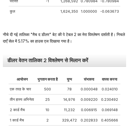
परास्त
-1
1,268,592
0.780984
-0.780984
कुल
1,624,350
1.000000
-0.063673
नीचे दी गई तालिका "मैच द डीलर" बेट की पे टेबल 2 का मेरा विश्लेषण दर्शाती है। निचले
दाएँ सेल में 5.17% का हाउस एज दिखाया गया है।
डीलर वेतन तालिका 2 विश्लेषण से मिलान करें
आयोजन
भुगतान करता है
युग्म
संभावना
वापस करना
एक तरह के चार
500
78
0.000048
0.024010
तीन हास्य अभिनेता
25
14,976
0.009220
0.230492
2 कार्ड मैच
10
11,232
0.006915
0.069148
1 कार्ड मैच
2
329,472
0.202833
0.405666