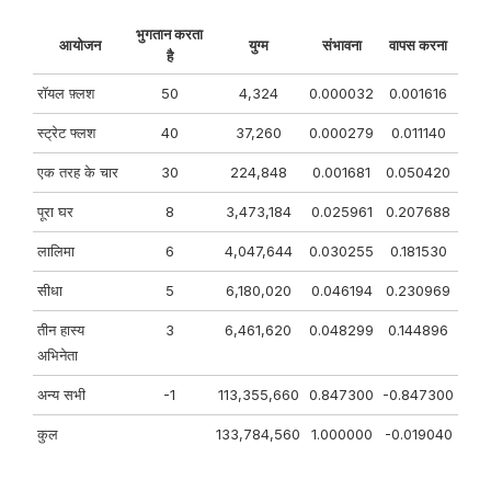
भुगतान करता
आयोजन
युग्म
संभावना
वापस करना
है
रॉयल फ़्लश
50
4,324
0.000032
0.001616
स्ट्रेट फ्लश
40
37,260
0.000279
0.011140
एक तरह के चार
30
224,848
0.001681
0.050420
पूरा घर
8
3,473,184
0.025961
0.207688
लालिमा
6
4,047,644
0.030255
0.181530
सीधा
5
6,180,020
0.046194
0.230969
तीन हास्य
3
6,461,620
0.048299
0.144896
अभिनेता
अन्य सभी
-1
113,355,660
0.847300
-0.847300
कुल
133,784,560
1.000000
-0.019040