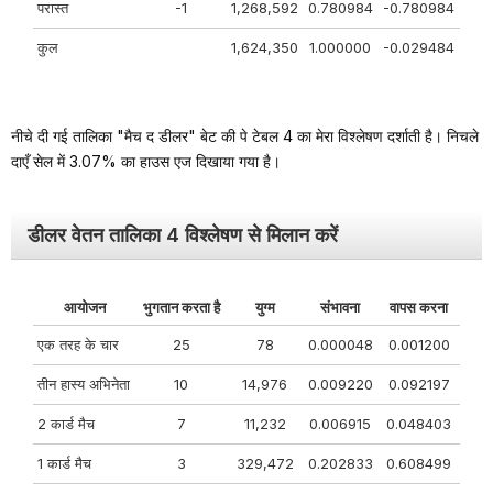
परास्त
-1
1,268,592
0.780984
-0.780984
कुल
1,624,350
1.000000
-0.029484
नीचे दी गई तालिका "मैच द डीलर" बेट की पे टेबल 4 का मेरा विश्लेषण दर्शाती है। निचले
दाएँ सेल में 3.07% का हाउस एज दिखाया गया है।
डीलर वेतन तालिका 4 विश्लेषण से मिलान करें
आयोजन
भुगतान करता है
युग्म
संभावना
वापस करना
एक तरह के चार
25
78
0.000048
0.001200
तीन हास्य अभिनेता
10
14,976
0.009220
0.092197
2 कार्ड मैच
7
11,232
0.006915
0.048403
1 कार्ड मैच
3
329,472
0.202833
0.608499