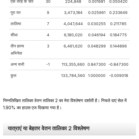
एक तरह के चार
30
224,848
0.001681
0.050420
पूरा घर
9
3,473,184
0.025961
0.233649
लालिमा
7
4,047,644
0.030255
0.211785
सीधा
4
6,180,020
0.046194
0.184775
तीन हास्य
3
6,461,620
0.048299
0.144896
अभिनेता
अन्य सभी
-1
113,355,660
0.847300
-0.847300
कुल
133,784,560
1.000000
-0.009018
निम्नलिखित तालिका वेतन तालिका 2 का मेरा विश्लेषण दर्शाती है। निचले दाएं सेल में
1.90% का हाउस एज दिखाया गया है।
यात्राएं या बेहतर वेतन तालिका 2 विश्लेषण