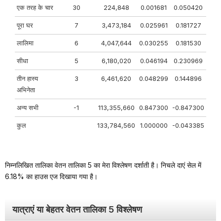
एक तरह के चार
30
224,848
0.001681
0.050420
पूरा घर
7
3,473,184
0.025961
0.181727
लालिमा
6
4,047,644
0.030255
0.181530
सीधा
5
6,180,020
0.046194
0.230969
तीन हास्य
3
6,461,620
0.048299
0.144896
अभिनेता
अन्य सभी
-1
113,355,660
0.847300
-0.847300
कुल
133,784,560
1.000000
-0.043385
निम्नलिखित तालिका वेतन तालिका 5 का मेरा विश्लेषण दर्शाती है। निचले दाएं सेल में
6.18% का हाउस एज दिखाया गया है।
यात्राएं या बेहतर वेतन तालिका 5 विश्लेषण