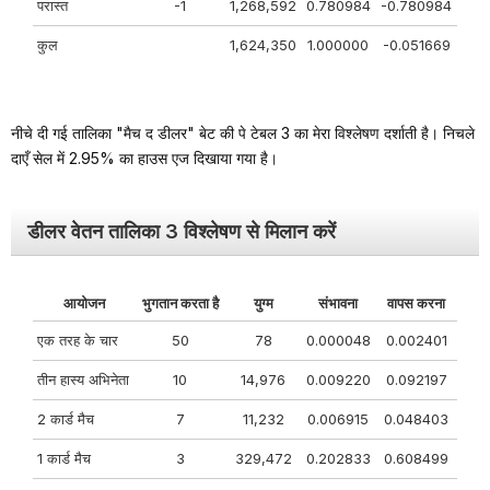
परास्त
-1
1,268,592
0.780984
-0.780984
कुल
1,624,350
1.000000
-0.051669
नीचे दी गई तालिका "मैच द डीलर" बेट की पे टेबल 3 का मेरा विश्लेषण दर्शाती है। निचले
दाएँ सेल में 2.95% का हाउस एज दिखाया गया है।
डीलर वेतन तालिका 3 विश्लेषण से मिलान करें
आयोजन
भुगतान करता है
युग्म
संभावना
वापस करना
एक तरह के चार
50
78
0.000048
0.002401
तीन हास्य अभिनेता
10
14,976
0.009220
0.092197
2 कार्ड मैच
7
11,232
0.006915
0.048403
1 कार्ड मैच
3
329,472
0.202833
0.608499