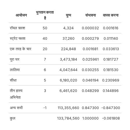
भुगतान करता
आयोजन
युग्म
संभावना
वापस करना
है
रॉयल फ़्लश
50
4,324
0.000032
0.001616
स्ट्रेट फ्लश
40
37,260
0.000279
0.011140
एक तरह के चार
20
224,848
0.001681
0.033613
पूरा घर
7
3,473,184
0.025961
0.181727
लालिमा
6
4,047,644
0.030255
0.181530
सीधा
5
6,180,020
0.046194
0.230969
तीन हास्य
3
6,461,620
0.048299
0.144896
अभिनेता
अन्य सभी
-1
113,355,660
0.847300
-0.847300
कुल
133,784,560
1.000000
-0.061808