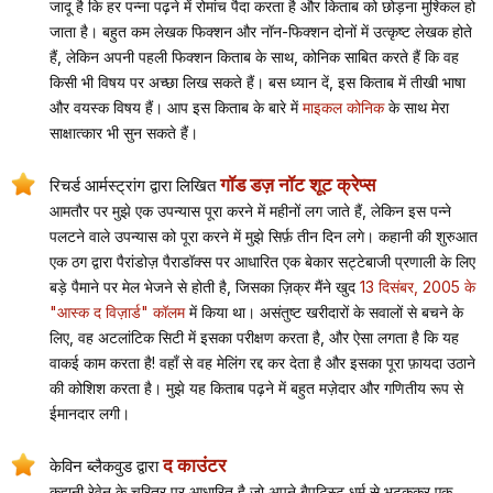
जादू है कि हर पन्ना पढ़ने में रोमांच पैदा करता है और किताब को छोड़ना मुश्किल हो
जाता है। बहुत कम लेखक फिक्शन और नॉन-फिक्शन दोनों में उत्कृष्ट लेखक होते
हैं, लेकिन अपनी पहली फिक्शन किताब के साथ, कोनिक साबित करते हैं कि वह
किसी भी विषय पर अच्छा लिख सकते हैं। बस ध्यान दें, इस किताब में तीखी भाषा
और वयस्क विषय हैं। आप इस किताब के बारे में
माइकल कोनिक
के साथ मेरा
साक्षात्कार भी सुन सकते हैं।
गॉड डज़ नॉट शूट क्रेप्स
रिचर्ड आर्मस्ट्रांग द्वारा लिखित
आमतौर पर मुझे एक उपन्यास पूरा करने में महीनों लग जाते हैं, लेकिन इस पन्ने
पलटने वाले उपन्यास को पूरा करने में मुझे सिर्फ़ तीन दिन लगे। कहानी की शुरुआत
एक ठग द्वारा पैरांडोज़ पैराडॉक्स पर आधारित एक बेकार सट्टेबाजी प्रणाली के लिए
बड़े पैमाने पर मेल भेजने से होती है, जिसका ज़िक्र मैंने खुद
13 दिसंबर, 2005 के
"आस्क द विज़ार्ड" कॉलम
में किया था। असंतुष्ट खरीदारों के सवालों से बचने के
लिए, वह अटलांटिक सिटी में इसका परीक्षण करता है, और ऐसा लगता है कि यह
वाकई काम करता है! वहाँ से वह मेलिंग रद्द कर देता है और इसका पूरा फ़ायदा उठाने
की कोशिश करता है। मुझे यह किताब पढ़ने में बहुत मज़ेदार और गणितीय रूप से
ईमानदार लगी।
द काउंटर
केविन ब्लैकवुड द्वारा
कहानी रेवेन के चरित्र पर आधारित है जो अपने बैपटिस्ट धर्म से भटककर एक