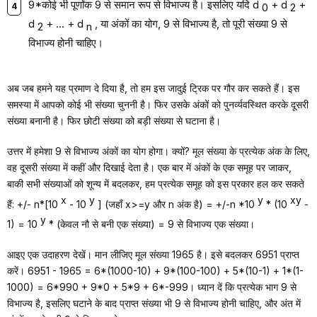
9*कोई भी पूर्णांक 9 से समान रूप से विभाज्य है। इसलिए यदि d
+ d
+
0
2
d
+ ... + d
, या अंकों का योग, 9 से विभाज्य है, तो पूरी संख्या 9 से
2
n
विभाज्य होनी चाहिए।
अब जब हमने यह प्रमाण दे दिया है, तो हम इस जादुई ट्रिक पर गौर कर सकते हैं। इस
समस्या में आपको कोई भी संख्या चुननी है। फिर उसके अंकों को पुनर्व्यवस्थित करके दूसरी
संख्या बनानी है। फिर छोटी संख्या को बड़ी संख्या से घटाना है।
उत्तर में हमेशा 9 से विभाज्य अंकों का योग होगा। क्यों? मूल संख्या के प्रत्येक अंक के लिए,
वह दूसरी संख्या में कहीं और दिखाई देता है। एक बार में अंकों के एक समूह पर जाकर,
बाकी सभी संख्याओं को शून्य में बदलकर, हम प्रत्येक समूह को इस प्रकार हल कर सकते
x
y
y
xy
हैं: +/- n*[10
- 10
] (जहाँ x>=y और n अंक है) = +/-n *10
* (10
-
y
1) = 10
* (केवल नौ से बनी एक संख्या) = 9 से विभाज्य एक संख्या।
आइए एक उदाहरण देखें। मान लीजिए मूल संख्या 1965 है। इसे बदलकर 6951 प्राप्त
करें। 6951 - 1965 = 6*(1000-10) + 9*(100-100) + 5*(10-1) + 1*(1-
1000) = 6*990 + 9*0 + 5*9 + 6*-999। ध्यान दें कि प्रत्येक भाग 9 से
विभाज्य है, इसलिए घटाने के बाद प्राप्त संख्या भी 9 से विभाज्य होनी चाहिए, और अंत में