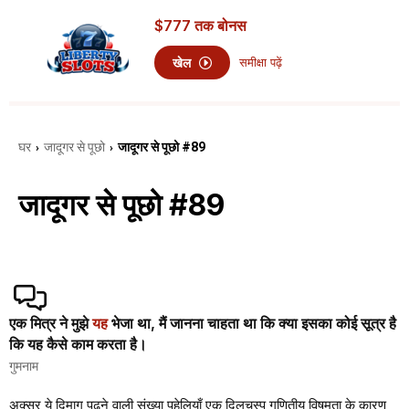
$777
तक बोनस
खेल
समीक्षा पढ़ें
घर
जादूगर से पूछो
जादूगर से पूछो #89
›
›
जादूगर से पूछो #89
एक मित्र ने मुझे
यह
भेजा था, मैं जानना चाहता था कि क्या इसका कोई सूत्र है
कि यह कैसे काम करता है।
गुमनाम
अक्सर ये दिमाग पढ़ने वाली संख्या पहेलियाँ एक दिलचस्प गणितीय विषमता के कारण