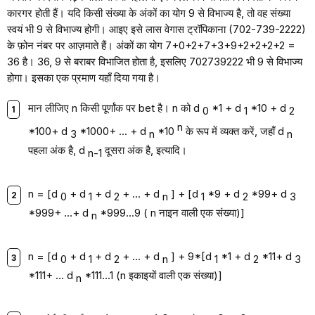
कारगर होती हैं। यदि किसी संख्या के अंकों का योग 9 से विभाज्य है, तो वह संख्या
स्वयं भी 9 से विभाज्य होगी। आइए इसे लास वेगास ट्रॉपिकाना (702-739-2222)
के फ़ोन नंबर पर आज़माते हैं। अंकों का योग 7+0+2+7+3+9+2+2+2+2 =
36 है। 36, 9 से बराबर विभाजित होता है, इसलिए 702739222 भी 9 से विभाज्य
होगा। इसका एक प्रमाण यहाँ दिया गया है।
मान लीजिए n किसी पूर्णांक पर bet है। n को d
*1 + d
*10 + d
0
1
2
n
*100+ d
*1000+ ... + d
*10
के रूप में व्यक्त करें, जहाँ d
3
n
n
पहला अंक है, d
दूसरा अंक है, इत्यादि।
n-1
n = [d
+ d
+ d
+ ... + d
] + [d
*9 + d
*99+ d
0
1
2
n
1
2
3
*999+ ...+ d
*999...9 ( n नाइन वाली एक संख्या)]
n
n = [d
+ d
+ d
+ ... + d
] + 9*[d
*1 + d
*11+ d
0
1
2
n
1
2
3
*111+ ... d
*111...1 (n इकाइयों वाली एक संख्या)]
n