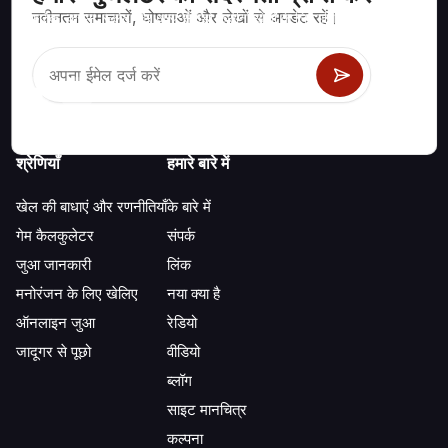
नवीनतम समाचारों, घोषणाओं और लेखों से अपडेट रहें।
ब्लैकजैक, क्रेप्स, रूलेट और अन्य सैकड़ों कैसीनो खेलों के लिए गणितीय रूप से सही
रणनीति और जानकारी।
श्रेणियाँ
हमारे बारे में
खेल की बाधाएं और रणनीतियाँ
के बारे में
गेम कैलकुलेटर
संपर्क
जुआ जानकारी
लिंक
मनोरंजन के लिए खेलिए
नया क्या है
ऑनलाइन जुआ
रेडियो
जादूगर से पूछो
वीडियो
ब्लॉग
साइट मानचित्र
कल्पना