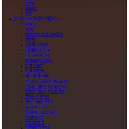
क्रेप्स
बैकारेट
रूले
मनोरंजन के लिए खेलिए
बैकारेट
डांडा
ब्लैकजैक कार्ड काउंटिंग
क्रेप्स
क्रेजी 4 पोकर
मिसिसिपी स्टड
वन कार्ड पोकर
ऑनलाइन क्रेप्स
पै गौ पोकर
पै गौ टाइल्स
तीन कार्ड पोकर
अल्टीमेट टेक्सास होल्ड 'एम
वीडियो पोकर (सिंगल-हैंड)
वीडियो पोकर (मल्टी-हैंड)
जैक्स या बेहतर
डबल डबल बोनस
ड्यूस वाइल्ड
कैरेबियन स्टड पोकर
कैसीनो युद्ध
इसे चलने दें
मिसिसिपी स्टड