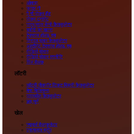
ओमाहा
फादर गौ
पै गौ पोकर हैंड
पोकर टूर्नामेंट
पावर/सुपर केनो कैलकुलेटर
बर्बादी का खतरा
टेक्सास होल्ड 'एम
ट्रिपल पावर कैलकुलेटर
अल्टीमेट टेक्सास होल्ड 'एम
वीडियो पोकर
वीडियो पोकर रणनीति
विज कैल्क
लॉटरी
लॉटरी जैकपॉट टिकट बिक्री कैलकुलेटर
मेगा मिलियन्स
पावरबॉल कैलकुलेटर
छह चुनें
खेल
फ्यूचर्स कैलकुलेटर
एनएफएल प्रॉप