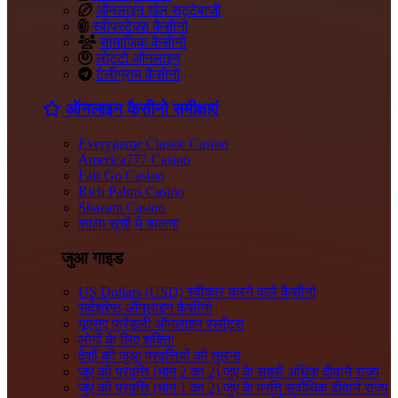
ऑनलाइन खेल सट्टेबाजी
स्वीपस्टेक्स कैसीनो
सामाजिक कैसीनो
लोट्टो ऑनलाइन
टेलीग्राम कैसीनो
ऑनलाइन कैसीनो समीक्षाएं
Everygame Classic Casino
America777 Casino
Fair Go Casino
Rich Palms Casino
Shazam Casino
काला सूची में डालना
जुआ गाइड
US Dollars (USD) स्वीकार करने वाले कैसीनो
सर्वश्रेष्ठ ऑनलाइन कैसीनो
यूएसए फ्रेंडली ऑनलाइन स्लॉट्स
लोगों के लिए शक्ति!
देशों की जुआ प्रवृत्तियों की तुलना
जुए की प्रवृत्ति (भाग 2 का 2) जुए के सबसे अधिक दीवाने राज्य
जुए की प्रवृत्ति (भाग 1 का 2) जुए के प्रति सर्वाधिक दीवाने राज्य