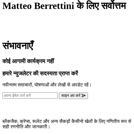
Matteo Berrettini के लिए सर्वोत्तम
संभावनाएँ
कोई आगामी कार्यक्रम नहीं
हमारे न्युजलेटर की सदस्यता प्राप्त करें
नवीनतम समाचारों, घोषणाओं और लेखों से अपडेट रहें।
साइन अप करें
ब्लैकजैक, क्रेप्स, रूलेट और अन्य सैकड़ों कैसीनो खेलों के लिए गणितीय रूप से
सही रणनीति और जानकारी।