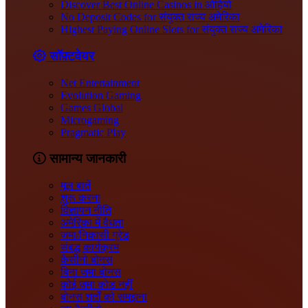
Discover Best Online Casinos in ओहियो
No Deposit Codes for संयुक्त राज्य अमेरिका
Highest Paying Online Slots for संयुक्त राज्य अमेरिका
सॉफ़्टवेयर
Net Entertainment
Evolution Gaming
Games Global
Microgaming
Pragmatic Play
सामान्य जानकारी
मूल बातें
शुरू करना
विज्ञापन नीति
अमेरिका में वैधता
जमा/निकासी ग्रेड
संबद्ध कार्यक्रम
कैसीनो बोनस
बिना जमा बोनस
कोई जमा कोड नहीं
बोनस शर्तों को समझना