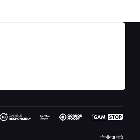
श्रेणियाँ
हमारे बारे में
खेल की बाधाएं और रणनीतियाँ
के बारे में
वीडियो
गेम कैलकुलेटर
संपर्क
ब्लॉग
जुआ जानकारी
लिंक
साइट मानचित्र
मनोरंजन के लिए खेलिए
नया क्या है
कल्पना
ऑनलाइन जुआ
रेडियो
जादूगर से पूछो
गोपनीयता नीति