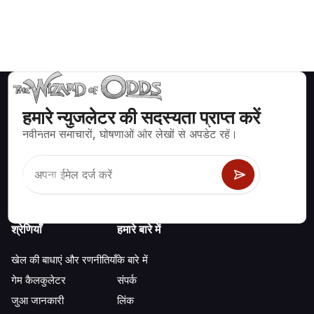
हमारे न्युजलेटर की सदस्यता प्राप्त करें
ब्लैकजैक, क्रेप्स, रूलेट और अन्य सैकड़ों कैसीनो खेलों के लिए गणितीय रूप से सही
नवीनतम समाचारों, घोषणाओं और लेखों से अपडेट रहें।
रणनीति और जानकारी।
श्रेणियाँ
हमारे बारे में
खेल की बाधाएं और रणनीतियाँ
के बारे में
गेम कैलकुलेटर
संपर्क
जुआ जानकारी
लिंक