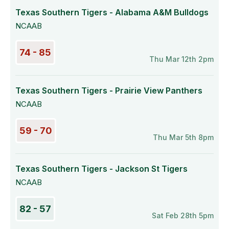
Texas Southern Tigers - Alabama A&M Bulldogs
NCAAB
74 - 85
Thu Mar 12th 2pm
Texas Southern Tigers - Prairie View Panthers
NCAAB
59 - 70
Thu Mar 5th 8pm
Texas Southern Tigers - Jackson St Tigers
NCAAB
82 - 57
Sat Feb 28th 5pm