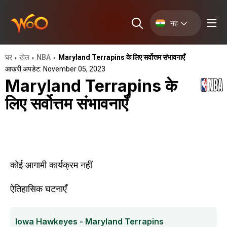
नह
घर
खेल
NBA
Maryland Terrapins के लिए सर्वोत्तम संभावनाएँ
›
›
›
आखरी अपडेट: November 05, 2023
Maryland Terrapins के
लिए सर्वोत्तम संभावनाएँ
कोई आगामी कार्यक्रम नहीं
ऐतिहासिक घटनाएँ
Iowa Hawkeyes - Maryland Terrapins