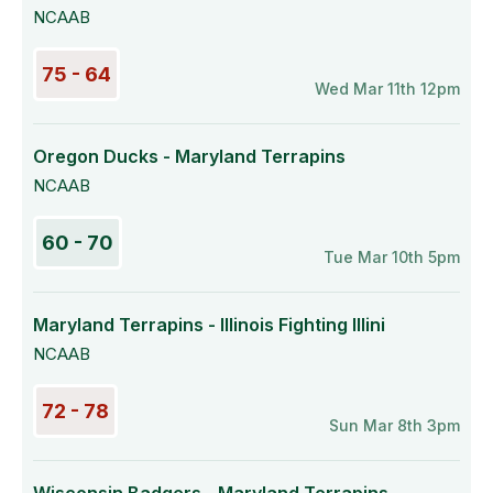
NCAAB
75 - 64
Wed Mar 11th 12pm
Oregon Ducks - Maryland Terrapins
NCAAB
60 - 70
Tue Mar 10th 5pm
Maryland Terrapins - Illinois Fighting Illini
NCAAB
72 - 78
Sun Mar 8th 3pm