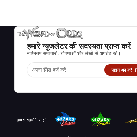
हमारे न्युजलेटर की सदस्यता प्राप्त करें
ब्लैकजैक, क्रेप्स, रूलेट और अन्य सैकड़ों कैसीनो खेलों के लिए गणितीय रूप से सह
नवीनतम समाचारों, घोषणाओं और लेखों से अपडेट रहें।
रणनीति और जानकारी।
साइन अप करें
हमारी सहयोगी साइटें