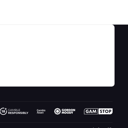
श्रेणियाँ
हमारे बारे में
खेल की बाधाएं और रणनीतियाँ
के बारे में
वीडियो
गेम कैलकुलेटर
संपर्क
ब्लॉग
जुआ जानकारी
लिंक
साइट मानचित्र
मनोरंजन के लिए खेलिए
नया क्या है
कल्पना
ऑनलाइन जुआ
रेडियो
जादूगर से पूछो