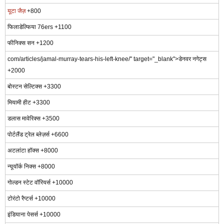
यूटा जैज़
+800
फिलाडेल्फिया 76ers +1100
फीनिक्स सन +1200
com/articles/jamal-murray-tears-his-left-knee/" target="_blank">डेनवर नगेट्स
+2000
बोस्टन सेल्टिक्स +3300
मियामी हीट +3300
डलास मावेरिक्स +3500
पोर्टलैंड ट्रेल ब्लेज़र्स +6600
अटलांटा हॉक्स +8000
न्यूयॉर्क निक्स +8000
गोल्डन स्टेट वॉरियर्स +10000
टोरंटो रैप्टर्स +10000
इंडियाना पेसर्स +10000