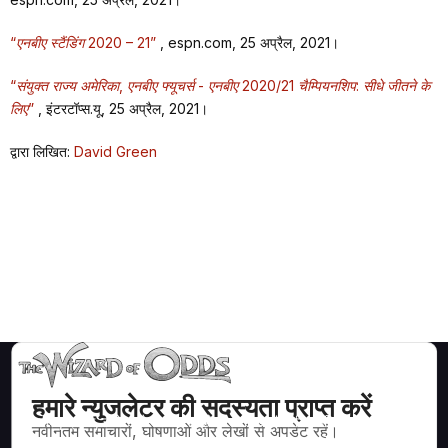
“एनबीए स्टैंडिंग 2020 – 21”
, espn.com, 25 अप्रैल, 2021।
“संयुक्त राज्य अमेरिका, एनबीए फ्यूचर्स - एनबीए 2020/21 चैम्पियनशिप: सीधे जीतने के
लिए”
, इंटरटॉप्स.यू, 25 अप्रैल, 2021।
द्वारा लिखित:
David Green
हमारे न्युजलेटर की सदस्यता प्राप्त करें
ब्लैकजैक, क्रेप्स, रूलेट और अन्य सैकड़ों कैसीनो खेलों के लिए गणितीय रूप से सही
नवीनतम समाचारों, घोषणाओं और लेखों से अपडेट रहें।
रणनीति और जानकारी।