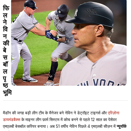
फि
ल
ने
वि
न
की
बे
स
बॉ
ल
पृ
ष्ठ
भूमि
मैडॉन की जगह बड़ी लीग टीम के मैनेजर बने नेविन ने डेट्रॉइट टाइगर्स और
एरिज़ोना
डायमंडबैक्स
के माइनर लीग फ़ार्म सिस्टम में कोच बनने से पहले 12 साल का पेशेवर
एमएलबी बेसबॉल करियर बनाया। अब 51 वर्षीय नेविन पिछले 4 एमएलबी सीज़न में
न्यूयॉर्क