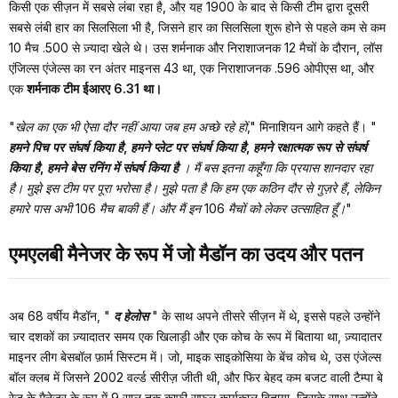
किसी एक सीज़न में सबसे लंबा रहा है, और यह 1900 के बाद से किसी टीम द्वारा दूसरी
सबसे लंबी हार का सिलसिला भी है, जिसने हार का सिलसिला शुरू होने से पहले कम से कम
10 मैच .500 से ज़्यादा खेले थे। उस शर्मनाक और निराशाजनक 12 मैचों के दौरान, लॉस
एंजिल्स एंजेल्स का रन अंतर माइनस 43 था, एक निराशाजनक .596 ओपीएस था, और
एक
शर्मनाक टीम ईआरए 6.31 था।
"खेल का एक भी ऐसा दौर नहीं आया जब हम अच्छे रहे हों,"
मिनाशियन आगे कहते हैं।
"
हमने पिच पर संघर्ष किया है, हमने प्लेट पर संघर्ष किया है, हमने रक्षात्मक रूप से संघर्ष
किया है, हमने बेस रनिंग में संघर्ष किया है
। मैं बस इतना कहूँगा कि प्रयास शानदार रहा
है। मुझे इस टीम पर पूरा भरोसा है। मुझे पता है कि हम एक कठिन दौर से गुज़रे हैं, लेकिन
हमारे पास अभी 106 मैच बाकी हैं। और मैं इन 106 मैचों को लेकर उत्साहित हूँ।"
एमएलबी मैनेजर के रूप में जो मैडॉन का उदय और पतन
अब 68 वर्षीय मैडॉन,
"
द हेलोस
"
के साथ अपने तीसरे सीज़न में थे, इससे पहले उन्होंने
चार दशकों का ज़्यादातर समय एक खिलाड़ी और एक कोच के रूप में बिताया था, ज़्यादातर
माइनर लीग बेसबॉल फ़ार्म सिस्टम में। जो, माइक साइकोसिया के बेंच कोच थे, उस एंजेल्स
बॉल क्लब में जिसने 2002 वर्ल्ड सीरीज़ जीती थी, और फिर बेहद कम बजट वाली टैम्पा बे
रेज़ के मैनेजर के रूप में 9 साल तक काफ़ी सफल कार्यकाल बिताया, जिसके साथ उन्होंने