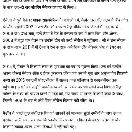
अधीन टीम के कोच थे, और बॉल क्लब के साथ अपने लंबे कार्यकाल के दौरान उन्हें एंजेल्स
के साथ एक-दो बार
अंतरिम मैनेजर का पद
भी मिला।
एंजेल्स के पूर्व मैनेजर
माइक साइकोसिया
के मार्गदर्शन में, मैडॉन उस बॉल क्लब के बेंच कोच
थे और उन्होंने 2002 में उस टीम को वर्ल्ड सीरीज़ चैंपियनशिप जीतने में मदद की थी।
2006 से 2014 तक, उन्हें टैम्पा बे रेज़ के मैनेजर के रूप में काम मिला और अंततः
2008 में बहुत कम वेतन पर उन्होंने टीम को वर्ल्ड सीरीज़ में पहुँचाया। जो ने उस सीज़न
के साथ-साथ 2011 में भी टैम्पा बे रेज़ के साथ अमेरिकन लीग मैनेजर ऑफ़ द ईयर का
पुरस्कार जीता।
2015 में, मैडॉन ने शिकागो कब्स के प्रबंधक का पदभार ग्रहण किया।उस वर्ष उन्होंने
अपना तीसरा मैनेजर ऑफ़ द ईयर पुरस्कार जीता जब उन्होंने युवा और अनुभवहीन
शिकागो
कब्स को
2015 एमएलबी पोस्टसीज़न में वाइल्ड कार्ड पोज़िशन से एनएलसीएस तक
पहुँचाया। अगले वर्ष उन्होंने अपने क्लब को उस समय असंभव लगने वाले विश्व सीरीज़
जीतने के लक्ष्य को हासिल करने में मदद की, उस समय अभिशप्त शिकागो कब्स के साथ,
जिसने 1908 के बाद से कोई विश्व सीरीज़ खिताब नहीं जीता था।
मैडॉन ने अगले कुछ वर्षों तक शिकागो शावकों की आसमान
छूती उम्मीदों
के साथ उनका
प्रबंधन जारी रखा, जब तक कि प्लेऑफ में सफलता न मिलने के कारण अंततः वे और
शिकागो शावक अलग-अलग दिशाओं में नहीं चले गए।